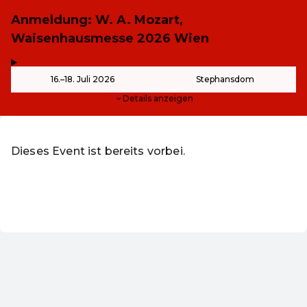
Anmeldung: W. A. Mozart,
Waisenhausmesse 2026 Wien
,
-
16.–18. Juli 2026
Stephansdom
Details anzeigen
Dieses Event ist bereits vorbei.
Zu den aktuellen Events von Kunst & Kultur - ohne Grenz
DE ·
German