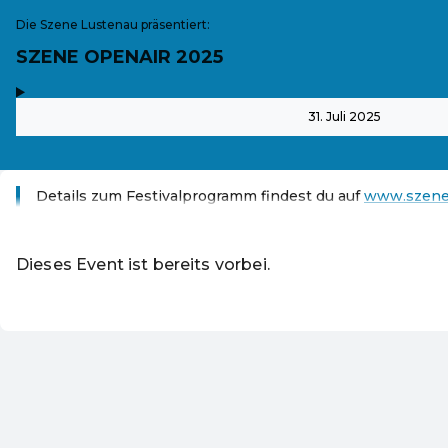
Die Szene Lustenau präsentiert:
SZENE OPENAIR 2025
,
-
31. Juli 2025
Details zum Festivalprogramm findest du auf
www.szeneo
Weiterlesen
Dieses Event ist bereits vorbei.
DE ·
German