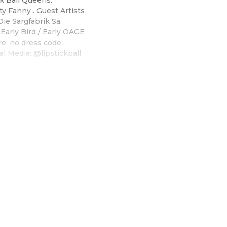
y Fanny . Guest Artists
Die Sargfabrik Sa.
Early Bird / Early OAGE
e, no dress code .
al Media: @lipstickball
 von The Lipstick Ball