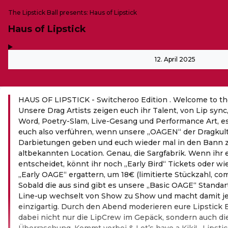
The Lipstick Ball presents: Haus of Lipstick
Haus of Lipstick
,
-
12. April 2025
HAUS OF LIPSTICK - Switcheroo Edition . Welcome to the
Unsere Drag Artists zeigen euch ihr Talent, von Lip syn
Word, Poetry-Slam, Live-Gesang und Performance Art, es i
euch also verführen, wenn unsere „OAGEN“ der Dragkult
Darbietungen geben und euch wieder mal in den Bann zi
altbekannten Location. Genau, die Sargfabrik. Wenn ihr 
entscheidet, könnt ihr noch „Early Bird“ Tickets oder wi
„Early OAGE“ ergattern, um 18€ (limitierte Stückzahl, come 
Sobald die aus sind gibt es unsere „Basic OAGE“ Standart
Line-up wechselt von Show zu Show und macht damit je
einzigartig. Durch den Abend moderieren eure Lipstick
dabei nicht nur die LipCrew im Gepäck, sondern auch di
Überraschung. Kommt vorbei & Let’s have a Kiki! . Lipsti