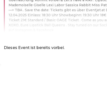
Mademoiselle Giselle Lexi Labor Sassica Rabbit Miss Patt
—> TBA . Save the date: Tickets gibt es über Eventjet.at 
12.04.2025 Einlass: 18:30 Uhr Showbeginn: 19:30 Uhr 18€ 
Ticket 21€ Standard / Basic OAGE Ticket . Come as you ar
XOXO, Eure Lipstick Ball Queens . Stay tuned on our Soci
auf Instagram & Facebook.
Weiterlesen
Dieses Event ist bereits vorbei.
Zu den aktuellen Events
DE ·
German