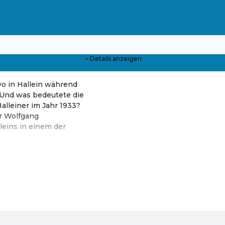
Details anzeigen
wo in Hallein während
 Und was bedeutete die
alleiner im Jahr 1933?
or Wolfgang
leins in einem der
s von Tourismusverband Hallein