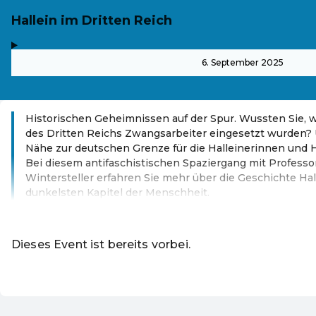
Hallein im Dritten Reich
,
-
6. September 2025
Historischen Geheimnissen auf der Spur. Wussten Sie, 
des Dritten Reichs Zwangsarbeiter eingesetzt wurden?
Nähe zur deutschen Grenze für die Halleinerinnen und H
Bei diesem antifaschistischen Spaziergang mit Profess
Wintersteller erfahren Sie mehr über die Geschichte Hal
dunkelsten Kapitel der Menschheit.
Weiterlesen
Dieses Event ist bereits vorbei.
Zu den aktuellen Event
DE ·
German