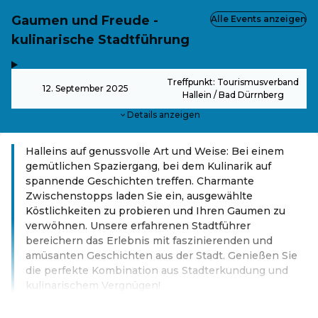
Gaumen und Freude -
Alle Events anzeigen
kulinarische Stadtführung
,
-
Treffpunkt: Tourismusverband
12. September 2025
Hallein / Bad Dürrnberg
Details anzeigen
Halleins auf genussvolle Art und Weise: Bei einem
gemütlichen Spaziergang, bei dem Kulinarik auf
spannende Geschichten treffen. Charmante
Zwischenstopps laden Sie ein, ausgewählte
Köstlichkeiten zu probieren und Ihren Gaumen zu
verwöhnen. Unsere erfahrenen Stadtführer
bereichern das Erlebnis mit faszinierenden und
amüsanten Geschichten aus der Stadt. Genießen Sie
die perfekte Kombination aus Stadterkundung und
kulinarischem Vergnügen!
Weiterlesen