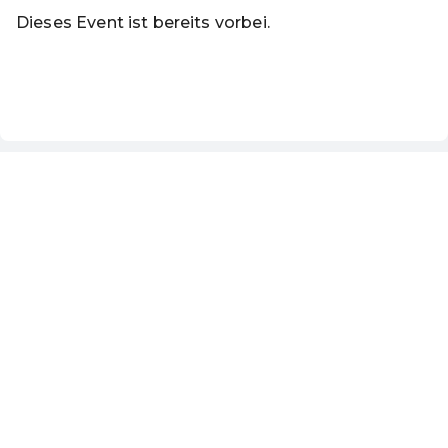
Dieses Event ist bereits vorbei.
Zu den aktuellen Events von Tourismusverband Hallein
DE ·
German