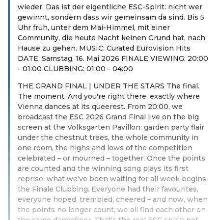
wieder. Das ist der eigentliche ESC-Spirit: nicht wer
gewinnt, sondern dass wir gemeinsam da sind. Bis 5
Uhr früh, unter dem Mai-Himmel, mit einer
Community, die heute Nacht keinen Grund hat, nach
Hause zu gehen. MUSIC: Curated Eurovision Hits
DATE: Samstag, 16. Mai 2026 FINALE VIEWING: 20:00
- 01:00 CLUBBING: 01:00 - 04:00
THE GRAND FINAL | UNDER THE STARS The final.
The moment. And you're right there, exactly where
Vienna dances at its queerest. From 20:00, we
broadcast the ESC 2026 Grand Final live on the big
screen at the Volksgarten Pavillon: garden party flair
under the chestnut trees, the whole community in
one room, the highs and lows of the competition
celebrated – or mourned – together. Once the points
are counted and the winning song plays its first
reprise, what we've been waiting for all week begins:
the Finale Clubbing. Everyone had their favourites,
everyone hoped, trembled, cheered – and now, when
the points no longer count, we all find each other on
the same dancefloor. That's the real ESC spirit: not