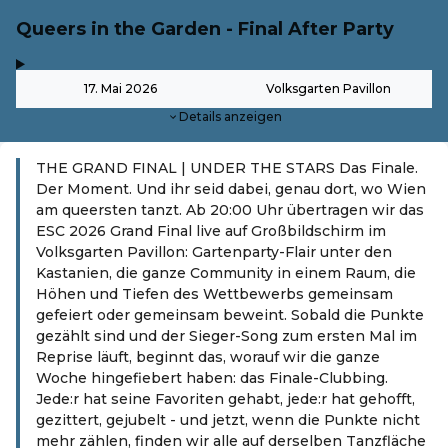
Queers in the Garden - Final After Party
,
-
17. Mai 2026
Volksgarten Pavillon
Details anzeigen
THE GRAND FINAL | UNDER THE STARS Das Finale.
Der Moment. Und ihr seid dabei, genau dort, wo Wien
am queersten tanzt. Ab 20:00 Uhr übertragen wir das
ESC 2026 Grand Final live auf Großbildschirm im
Volksgarten Pavillon: Gartenparty-Flair unter den
Kastanien, die ganze Community in einem Raum, die
Höhen und Tiefen des Wettbewerbs gemeinsam
gefeiert oder gemeinsam beweint. Sobald die Punkte
gezählt sind und der Sieger-Song zum ersten Mal im
Reprise läuft, beginnt das, worauf wir die ganze
Woche hingefiebert haben: das Finale-Clubbing.
Jede:r hat seine Favoriten gehabt, jede:r hat gehofft,
gezittert, gejubelt - und jetzt, wenn die Punkte nicht
mehr zählen, finden wir alle auf derselben Tanzfläche