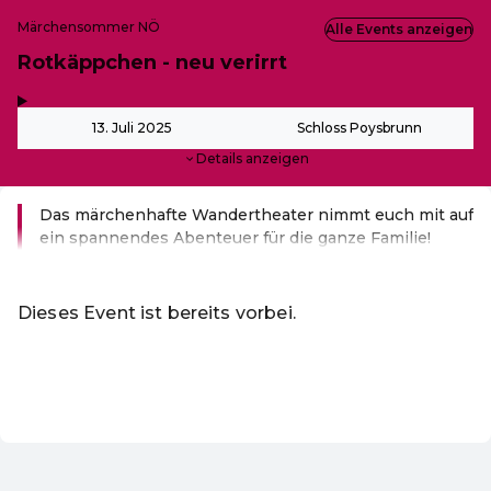
Märchensommer NÖ
Alle Events anzeigen
Rotkäppchen - neu verirrt
,
-
13. Juli 2025
Schloss Poysbrunn
Details anzeigen
Das märchenhafte Wandertheater nimmt euch mit auf
ein spannendes Abenteuer für die ganze Familie!
Weiterlesen
Dieses Event ist bereits vorbei.
Zu den aktuellen Events von Märchensommer
DE ·
German