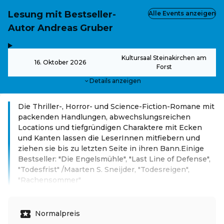
Lesung mit Bestseller-
Alle Events anzeigen
Autor Andreas Gruber
,
-
Kultursaal Steinakirchen am
16. Oktober 2026
Forst
Details anzeigen
Die Thriller-, Horror- und Science-Fiction-Romane mit
packenden Handlungen, abwechslungsreichen
Locations und tiefgründigen Charaktere mit Ecken
und Kanten lassen die LeserInnen mitfiebern und
ziehen sie bis zu letzten Seite in ihren Bann.Einige
Bestseller: "Die Engelsmühle", "Last Line of Defense",
"Todesfrist" /Maarten S. Sneijder, "Todesreigen",
"Rachensommer"
Weiterlesen
Normalpreis