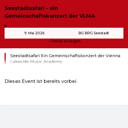
Seestadtsafari - ein
Gemeinschaftskonzert der VLMA
,
-
9. Mai 2026
BG BRG Seestadt
Details anzeigen
Seestadtsafari Ein Gemeinschaftskonzert der Vienna
Lakeside Music Academy
Weiterlesen
Dieses Event ist bereits vorbei.
DE ·
German