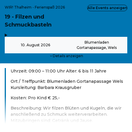
WIR! Thalheim - Ferienspaß 2026
Alle Events anzeigen
19 - Filzen und
Schmuckbasteln
,
-
Blumenladen
10. August 2026
Gortanapassage, Wels
Details anzeigen
Uhrzeit: 09:00 – 11:00 Uhr Alter: 6 bis 11 Jahre
Ort / Treffpunkt: Blumenladen Gortanapassage Wels
Kursleitung: Barbara Krausgruber
Kosten: Pro Kind € 25,-
Beschreibung: Wir filzen Blüten und Kugeln, die wir
anschließend zu Schmuck weiterverarbeiten.
Mitzubringen sind: Getränk und Jause.
Weiterlesen