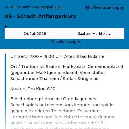
WIR! Thalheim - Ferienspaß 2026
Alle Events anzeigen
08 - Schach Anfängerkurs
,
-
24. Juli 2026
Saal am Marktplatz
Details anzeigen
Uhrzeit: 17:00 – 19:00 Uhr Alter: 8 bis 16 Jahre
Ort / Treffpunkt: Saal am Marktplatz, Gemeindeplatz 3
(gegenüber Marktgemeindeamt) Veranstalter
Schachrunde Thalheim / Stefan Stinglmair
Kosten: Pro Kind € 10,-
Beschreibung: Lerne die Grundlagen des
Schachspiels bei diesem Kurs kennen und spiele
gegen die anderen Teilnehmer. Es werden
Lernunterlagen und Schachbretter zur Verfügung
gestellt. Ausrüstung: Mitzubringen sind: Stift,
Notizblock zum Mitschreiben. Alle erhalten ein