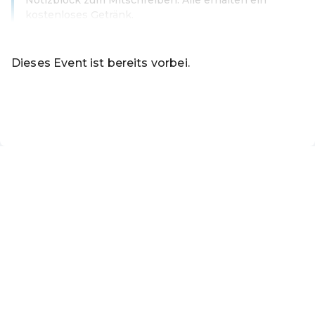
kostenloses Getränk.
Weiterlesen
Dieses Event ist bereits vorbei.
Zu den aktuellen Events von Online-Shop der Marktgeme
DE ·
German