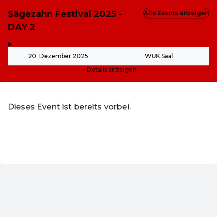
Sägezahn Festival 2025 -
Alle Events anzeigen
DAY 2
,
-
20. Dezember 2025
WUK Saal
Details anzeigen
Dieses Event ist bereits vorbei.
Zu den aktuellen Events von WUK Verein zur Schaffung o
DE ·
German