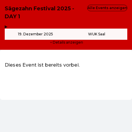
Sägezahn Festival 2025 -
Alle Events anzeigen
DAY 1
,
-
19. Dezember 2025
WUK Saal
Details anzeigen
Dieses Event ist bereits vorbei.
Zu den aktuellen Events von WUK Verein zur Schaffung o
DE ·
German