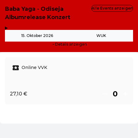
Baba Yaga - Odiseja
Alle Events anzeigen
Albumrelease Konzert
,
-
15. Oktober 2026
WUK
Details anzeigen
Online VVK
27,10 €
DE ·
German