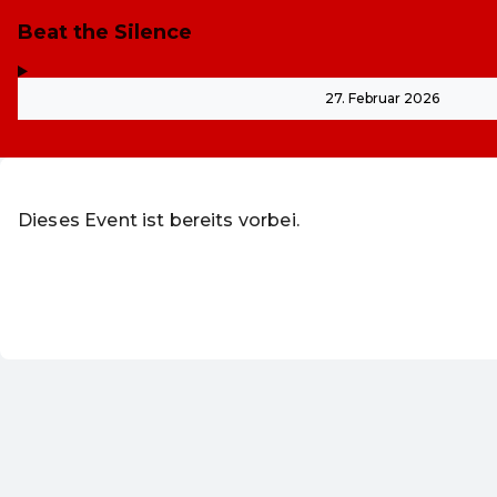
Beat the Silence
,
-
27. Februar 2026
Dieses Event ist bereits vorbei.
Zu den aktuellen Event
Rabattcode einlösen
DE ·
German