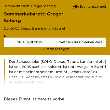
Sommerkabarett: Gregor Seeberg
Alle Events anzeigen
Sommerkabarett: Gregor
Seberg
-
Der SOKO-Donau Star mit einem Best of
,
-
26. August 2025
Gasthaus zur Goldenen Rose
Details anzeigen
Der Schauspieler (SOKO-Donau, Tatort, Landkrimi etc.)
ist seit 2005 auch als Kabarettist unterwegs. In Zwettl
ist er mit seinem seinem Best of „Schatzkiste“ zu
Gast. Bei Regenwetter wird die Veranstaltung auf 28.
August verschoben.
Weiterlesen
Dieses Event ist bereits vorbei.
Zu den aktuellen Events von Zwettl