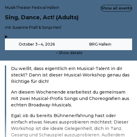
MusikTheater Festival Hallein
Show all events
Sing, Dance, Act! (Adults)
-
mit Susanne Praß & Sonja Hanl
,
-
October 3 – 4, 2026
BRG Hallein
Show details
Du weißt, dass eigentlich ein Musical-Talent in dir
steckt? Dann ist dieser Musical-Workshop genau das
Richtige für dich!
An diesem Wochenende erarbeitest du gemeinsam
mit zwei Musical-Profis Songs und Choreografien aus
echten Broadway-Musicals.
Egal, ob du bereits Bühnenerfahrung hast oder
einfach etwas Neues ausprobieren möchtest: Dieser
Workshop ist die ideale Gelegenheit, dich in Tanz,
Gesang und Schauspiel auszuprobieren. Außerdem