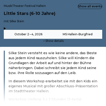
MusikTheater Festival Hallein
Show all events
Little Stars (6-10 Jahre)
-
mit Silke Stein
,
-
October 2 – 4, 2026
MS Hallein-Burgfried
Show details
Silke Stein versteht es wie keine andere, das Beste
aus jedem Kind rauszuholen. Silke will Kindern die
Grundlagen der Arbeit auf und hinter der Bühne
näherbringen. Dabei schreibt sie jedem Kind seine
bzw. ihre Rolle sozusagen auf den Leib.
In diesem Workshop erarbeitet sie mit den Kids ein
eigenes Musical mit großer Abschluss-Präsentation
im Stadttheater Hallein.
Workshop Umfang: 3 x 2 Stunden (3-teilig)
Read more