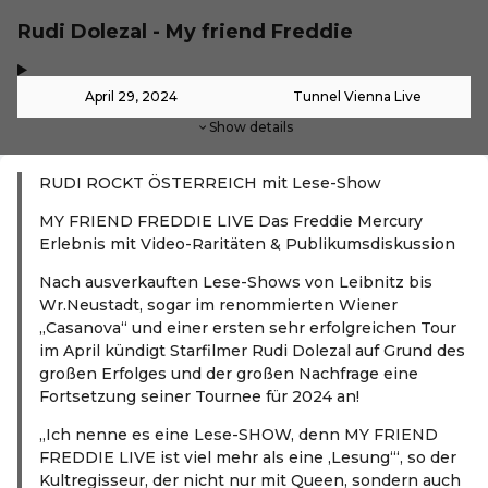
Rudi Dolezal - My friend Freddie
,
-
April 29, 2024
Tunnel Vienna Live
Show details
RUDI ROCKT ÖSTERREICH mit Lese-Show
MY FRIEND FREDDIE LIVE Das Freddie Mercury
Erlebnis mit Video-Raritäten & Publikumsdiskussion
Nach ausverkauften Lese-Shows von Leibnitz bis
Wr.Neustadt, sogar im renommierten Wiener
„Casanova“ und einer ersten sehr erfolgreichen Tour
im April kündigt Starfilmer Rudi Dolezal auf Grund des
großen Erfolges und der großen Nachfrage eine
Fortsetzung seiner Tournee für 2024 an!
„Ich nenne es eine Lese-SHOW, denn MY FRIEND
FREDDIE LIVE ist viel mehr als eine ‚Lesung‘“, so der
Kultregisseur, der nicht nur mit Queen, sondern auch