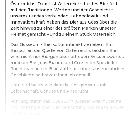
Österreichs. Damit ist Österreichs bestes Bier fest
mit den Traditionen, Werten und der Geschichte
unseres Landes verbunden. Lebendigkeit und
Innovationskraft haben das Bier aus Göss über die
Zeit hinweg zu einer der größten Marken unserer
Heimat gemacht – und zu einem Stück Österreich.
Das Gösseum - Bierkultur interaktiv erleben. Ein
Besuch an der Quelle von Österreichs bestem Bier
wird nicht nur Biergenießer erfreuen. Wissenswertes
rund um Bier, das Brauen und Gösser im Speziellen
findet man an der Braustätte mit über tausendjähriger
Geschichte selbstverständlich geballt.
Hier wird heute wie damals Bier gebraut – mit
Leidenschaft, Genuss und Anspruch!
Führung durch das GÖSSEUM (Gösser Braumuseum)
inkl. umfangreicher Bierverkostung und Breze (Dauer
ca. 90 Minuten).
Read more