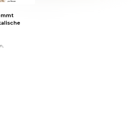
ommt
kalische
n,