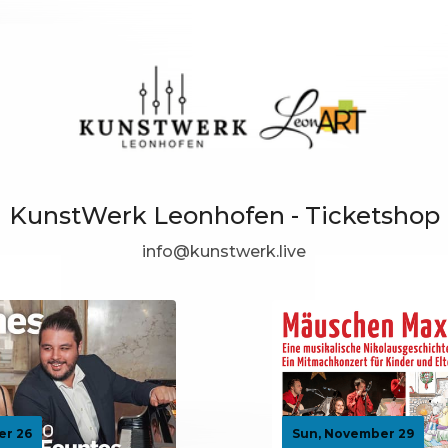
KunstWerk Leonhofen - Ticketshop
info@kunstwerk.live
er 26
Sun, November 29