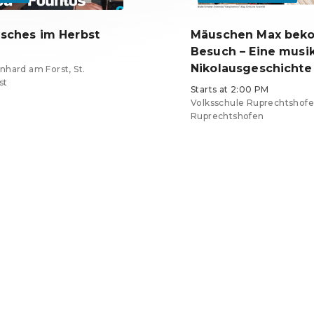
isches im Herbst
Mäuschen Max bek
Besuch – Eine musi
Nikolausgeschichte
nhard am Forst, St.
st
Starts at 2:00 PM
Volksschule Ruprechtshofe
Ruprechtshofen
Tickets from €9
EN ·
English