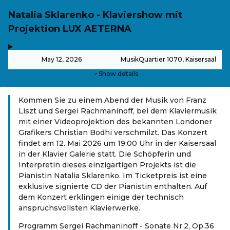
Natalia Sklarenko - Klaviershow mit
Projektion LUX AETERNA
,
-
May 12, 2026
MusikQuartier 1070, Kaisersaal
Show details
Kommen Sie zu einem Abend der Musik von Franz
Liszt und Sergei Rachmaninoff, bei dem Klaviermusik
mit einer Videoprojektion des bekannten Londoner
Grafikers Christian Bodhi verschmilzt. Das Konzert
findet am 12. Mai 2026 um 19:00 Uhr in der Kaisersaal
in der Klavier Galerie statt. Die Schöpferin und
Interpretin dieses einzigartigen Projekts ist die
Pianistin Natalia Sklarenko. Im Ticketpreis ist eine
exklusive signierte CD der Pianistin enthalten. Auf
dem Konzert erklingen einige der technisch
anspruchsvollsten Klavierwerke.
Programm Sergei Rachmaninoff - Sonate Nr.2, Op.36