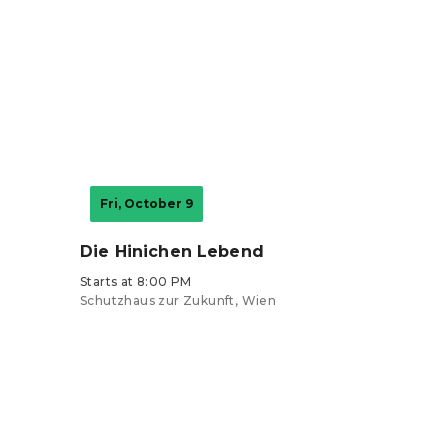
Tickets from €42.32
Fri, October 9
Die Hinichen Lebend
Starts at 8:00 PM
Schutzhaus zur Zukunft, Wien
Tickets from €40.24