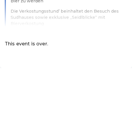
Bier zu werden
Die Verkostungsstund’ beinhaltet den Besuch des
Sudhauses sowie exklusive „Seidlblicke“ mit
Bierverkostung
Read more
This event is over.
EN ·
English