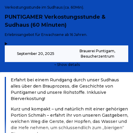
Verkostungsstunde im Sudhaus (ca. 60Min).
PUNTIGAMER Verkostungsstunde &
Sudhaus (60 Minuten)
-
Erlebnisangebot für Erwachsene ab 16 Jahren.
,
-
Brauerei Puntigam,
September 20, 2025
Besucherzentrum
Show details
Erfahrt bei einem Rundgang durch unser Sudhaus
alles über den Brauprozess, die Geschichte von
Puntigamer und unsere Rohstoffe. Inklusive
Bierverkostung!
Kurz und kompakt – und natürlich mit einer gehörigen
Portion Schmäh – erfahrt ihr von unseren Gastgebern,
welchen Weg die Gerste, der Hopfen, das Wasser und
die Hefe nehmen, um schlussendlich zum „bierigen“