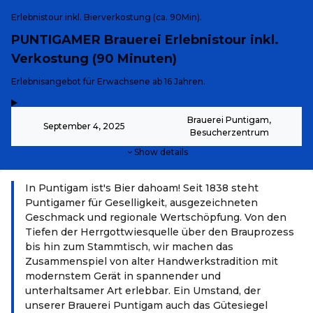
Erlebnistour inkl. Bierverkostung (ca. 90Min).
PUNTIGAMER Brauerei Erlebnistour inkl.
Verkostung (90 Minuten)
-
Erlebnisangebot für Erwachsene ab 16 Jahren.
,
-
Brauerei Puntigam,
September 4, 2025
Besucherzentrum
Show details
In Puntigam ist's Bier dahoam! Seit 1838 steht
Puntigamer für Geselligkeit, ausgezeichneten
Geschmack und regionale Wertschöpfung. Von den
Tiefen der Herrgottwiesquelle über den Brauprozess
bis hin zum Stammtisch, wir machen das
Zusammenspiel von alter Handwerkstradition mit
modernstem Gerät in spannender und
unterhaltsamer Art erlebbar. Ein Umstand, der
unserer Brauerei Puntigam auch das Gütesiegel