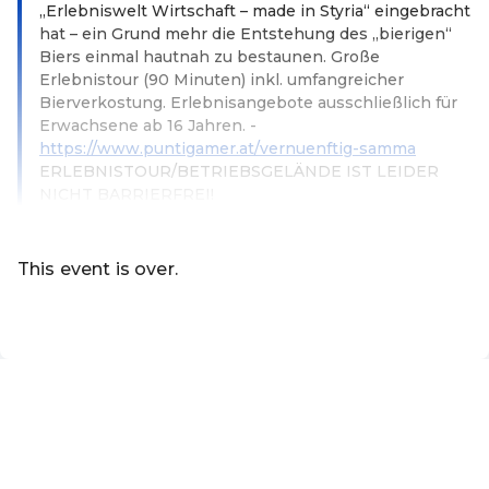
„Erlebniswelt Wirtschaft – made in Styria“ eingebracht
hat – ein Grund mehr die Entstehung des „bierigen“
Biers einmal hautnah zu bestaunen. Große
Erlebnistour (90 Minuten) inkl. umfangreicher
Bierverkostung. Erlebnisangebote ausschließlich für
Erwachsene ab 16 Jahren. -
https://www.puntigamer.at/vernuenftig-samma
ERLEBNISTOUR/BETRIEBSGELÄNDE IST LEIDER
NICHT BARRIERFREI!
Read more
This event is over.
EN ·
English