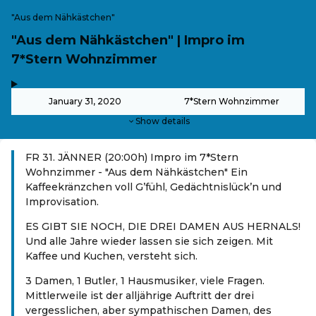
"Aus dem Nähkästchen"
"Aus dem Nähkästchen" | Impro im
7*Stern Wohnzimmer
,
-
January 31, 2020
7*Stern Wohnzimmer
Show details
FR 31. JÄNNER (20:00h) Impro im 7*Stern
Wohnzimmer - "Aus dem Nähkästchen" Ein
Kaffeekränzchen voll G’fühl, Gedächtnislück’n und
Improvisation.
ES GIBT SIE NOCH, DIE DREI DAMEN AUS HERNALS!
Und alle Jahre wieder lassen sie sich zeigen. Mit
Kaffee und Kuchen, versteht sich.
3 Damen, 1 Butler, 1 Hausmusiker, viele Fragen.
Mittlerweile ist der alljährige Auftritt der drei
vergesslichen, aber sympathischen Damen, des