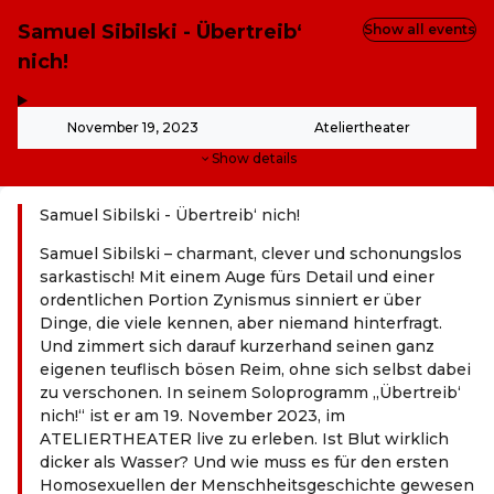
Samuel Sibilski - Übertreib‘
Show all events
nich!
,
-
November 19, 2023
Ateliertheater
Show details
Samuel Sibilski - Übertreib‘ nich!
Samuel Sibilski – charmant, clever und schonungslos
sarkastisch! Mit einem Auge fürs Detail und einer
ordentlichen Portion Zynismus sinniert er über
Dinge, die viele kennen, aber niemand hinterfragt.
Und zimmert sich darauf kurzerhand seinen ganz
eigenen teuflisch bösen Reim, ohne sich selbst dabei
zu verschonen. In seinem Soloprogramm „Übertreib‘
nich!“ ist er am 19. November 2023, im
ATELIERTHEATER live zu erleben. Ist Blut wirklich
dicker als Wasser? Und wie muss es für den ersten
Homosexuellen der Menschheitsgeschichte gewesen