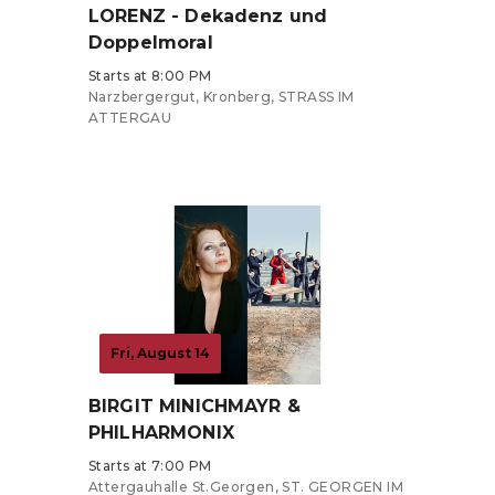
LORENZ - Dekadenz und
Doppelmoral
Starts at 8:00 PM
Narzbergergut, Kronberg, STRASS IM
ATTERGAU
Tickets from €15
Fri, August 14
BIRGIT MINICHMAYR &
PHILHARMONIX
Starts at 7:00 PM
Attergauhalle St.Georgen, ST. GEORGEN IM