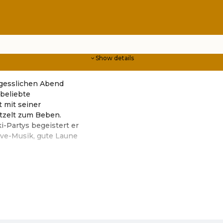
Show details
rgesslichen Abend
beliebte
 mit seiner
tzelt zum Beben.
-Partys begeistert er
ive-Musik, gute Laune
op