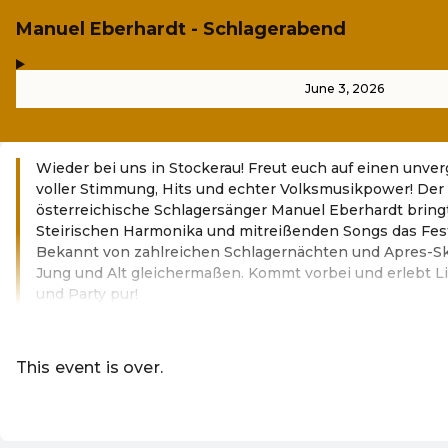
Manuel Eberhardt - Schlagerabend
,
-
June 3, 2026
Wieder bei uns in Stockerau! Freut euch auf einen unve
voller Stimmung, Hits und echter Volksmusikpower! Der 
österreichische Schlagersänger Manuel Eberhardt bringt
Steirischen Harmonika und mitreißenden Songs das Fes
Bekannt von zahlreichen Schlagernächten und Apres-Ski
Jung und Alt gleichermaßen. Kommt vorbei und erlebt L
und Party pur!
Read more
This event is over.
Go to the current events of Online Sh
EN ·
English