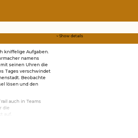
Show details
h kniffelige Aufgaben.
 Uhrmacher namens
 mit seinen Uhren die
nes Tages verschwindet
Innenstadt. Beobachte
sel lösen und den
Trail auch in Teams
r die
 auf.
ker Entertainment e.U.