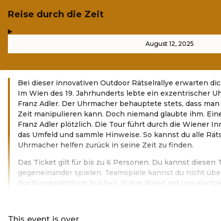
Reise durch die Zeit
,
-
August 12, 2025
Bei dieser innovativen Outdoor Rätselrallye erwarten dic
Im Wien des 19. Jahrhunderts lebte ein exzentrischer
Franz Adler. Der Uhrmacher behauptete stets, dass man
Zeit manipulieren kann. Doch niemand glaubte ihm. Ei
Franz Adler plötzlich. Die Tour führt durch die Wiener 
das Umfeld und sammle Hinweise. So kannst du alle Rät
Uhrmacher helfen zurück in seine Zeit zu finden.
Das Ticket gilt für bis zu 6 Personen. Du kannst diesen 
gegeneinander spielen. Teamspiele kannst du nicht übe
Buchungsplattform buchen. Nimm direkt mit uns Kontakt
Read more
This event is over.
Go to the current events of Codeknac