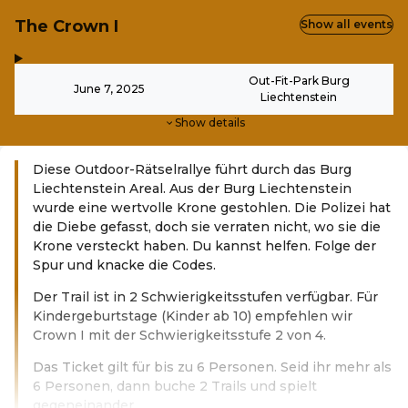
The Crown I
Show all events
,
-
Out-Fit-Park Burg
June 7, 2025
Liechtenstein
Show details
Diese Outdoor-Rätselrallye führt durch das Burg
Liechtenstein Areal. Aus der Burg Liechtenstein
wurde eine wertvolle Krone gestohlen. Die Polizei hat
die Diebe gefasst, doch sie verraten nicht, wo sie die
Krone versteckt haben. Du kannst helfen. Folge der
Spur und knacke die Codes.
Der Trail ist in 2 Schwierigkeitsstufen verfügbar. Für
Kindergeburtstage (Kinder ab 10) empfehlen wir
Crown I mit der Schwierigkeitsstufe 2 von 4.
Das Ticket gilt für bis zu 6 Personen. Seid ihr mehr als
6 Personen, dann buche 2 Trails und spielt
gegeneinander.