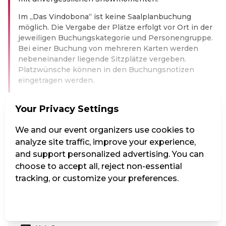
Im „Das Vindobona“ ist keine Saalplanbuchung
möglich. Die Vergabe der Plätze erfolgt vor Ort in der
jeweiligen Buchungskategorie und Personengruppe.
Bei einer Buchung von mehreren Karten werden
nebeneinander liegende Sitzplätze vergeben.
Platzwünsche können in den Buchungsnotizen
eingetragen werden.
Bei Anfragen zu Rollstuhlplätzen wenden Sie sich
Your Privacy Settings
bitte direkt an:
office@vindobona.wien
Read more
We and our event organizers use cookies to
analyze site traffic, improve your experience,
Kat. 1
and support personalized advertising. You can
choose to accept all, reject non-essential
tracking, or customize your preferences.
€43.00
Manage Settings
Reject all
Accept all