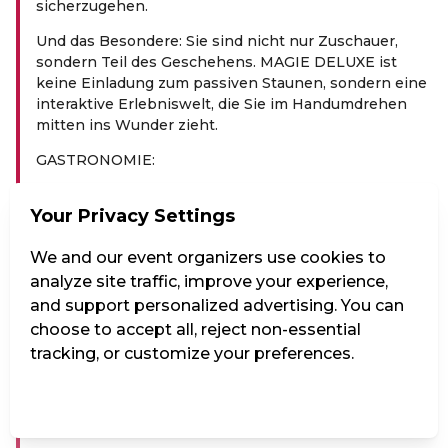
sicherzugehen.
Und das Besondere: Sie sind nicht nur Zuschauer,
sondern Teil des Geschehens. MAGIE DELUXE ist
keine Einladung zum passiven Staunen, sondern eine
interaktive Erlebniswelt, die Sie im Handumdrehen
mitten ins Wunder zieht.
GASTRONOMIE:
Bei allen Vorstellungen im Vindobona haben Sie die
Your Privacy Settings
Möglichkeit sich auch kulinarisch verwöhnen zu
lassen! Wählen Sie vor der Veranstaltung oder in der
We and our event organizers use cookies to
Pause aus unserem umfassenden Getränke- und
Speiseangebot. Essensbestellungen vor der
analyze site traffic, improve your experience,
Veranstaltung müssen 30 Minuten vor Beginn
and support personalized advertising. You can
abgegeben werden um noch vor Beginn serviert zu
choose to accept all, reject non-essential
werden, danach werden sie erst in der Pause serviert.
tracking, or customize your preferences.
Wir wünschen einen kulinarisch-genussvollen Abend
mit unvergesslichen Showmomenten!
Manage Settings
Reject all
Accept all
PREIS­KA­TE­GO­RIEN: