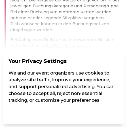
jeweiligen Buchungskategorie und Personengruppe.
Bei einer Buchung von mehreren Karten werden
nebeneinander liegende Sitzplätze vergeben.
Platzwünsche können in den Buchungsnotizen
eingetragen werden.
Bei Anfragen zu Rollstuhlplätzen wenden Sie sich
bitte direkt an:
office@vindobona.wien
Read more
Your Privacy Settings
Kat. 1
We and our event organizers use cookies to
analyze site traffic, improve your experience,
and support personalized advertising. You can
€35.00
choose to accept all, reject non-essential
tracking, or customize your preferences.
Kat. 2
Manage Settings
Reject all
Accept all