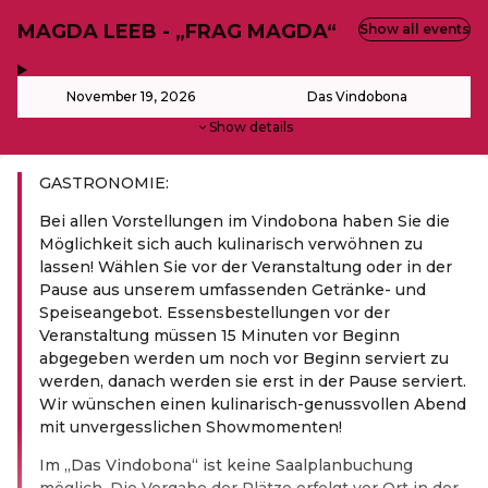
MAGDA LEEB - „FRAG MAGDA“
Show all events
,
-
November 19, 2026
Das Vindobona
Show details
GASTRONOMIE:
Bei allen Vorstellungen im Vindobona haben Sie die
Möglichkeit sich auch kulinarisch verwöhnen zu
lassen! Wählen Sie vor der Veranstaltung oder in der
Pause aus unserem umfassenden Getränke- und
Speiseangebot. Essensbestellungen vor der
Veranstaltung müssen 15 Minuten vor Beginn
abgegeben werden um noch vor Beginn serviert zu
werden, danach werden sie erst in der Pause serviert.
Wir wünschen einen kulinarisch-genussvollen Abend
mit unvergesslichen Showmomenten!
Im „Das Vindobona“ ist keine Saalplanbuchung
möglich. Die Vergabe der Plätze erfolgt vor Ort in der