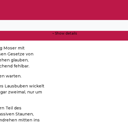
Show details
g Moser mit
osen Gesetze von
ehen glauben,
schend fehlbar.
en warten.
es Lausbuben wickelt
gar zweimal, nur um
rn Teil des
ssiven Staunen,
umdrehen mitten ins