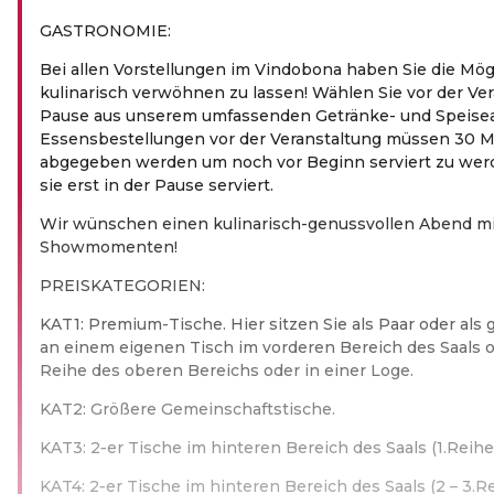
GASTRONOMIE:
Bei allen Vorstellungen im Vindobona haben Sie die Mög
kulinarisch verwöhnen zu lassen! Wählen Sie vor der Ver
Pause aus unserem umfassenden Getränke- und Speise
Essensbestellungen vor der Veranstaltung müssen 30 M
abgegeben werden um noch vor Beginn serviert zu wer
sie erst in der Pause serviert.
Wir wünschen einen kulinarisch-genussvollen Abend mi
Showmomenten!
PREIS­KA­TE­GO­RIEN:
KAT1: Premium-Tische. Hier sitzen Sie als Paar oder al
an einem eigenen Tisch im vorderen Bereich des Saals o
Reihe des oberen Bereichs oder in einer Loge.
KAT2: Größere Gemeinschaftstische.
KAT3: 2‑er Tische im hinteren Bereich des Saals (1.Reihe)
KAT4: 2‑er Tische im hinteren Bereich des Saals (2 – 3.Re