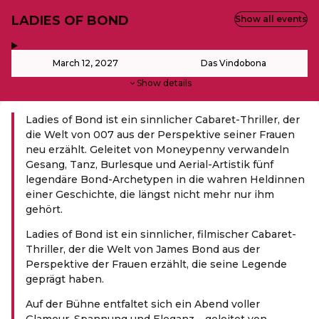
LADIES OF BOND
Show all events
,
-
March 12, 2027
Das Vindobona
Show details
Ladies of Bond ist ein sinnlicher Cabaret-Thriller, der
die Welt von 007 aus der Perspektive seiner Frauen
neu erzählt. Geleitet von Moneypenny verwandeln
Gesang, Tanz, Burlesque und Aerial-Artistik fünf
legendäre Bond-Archetypen in die wahren Heldinnen
einer Geschichte, die längst nicht mehr nur ihm
gehört.
Ladies of Bond ist ein sinnlicher, filmischer Cabaret-
Thriller, der die Welt von James Bond aus der
Perspektive der Frauen erzählt, die seine Legende
geprägt haben.
Auf der Bühne entfaltet sich ein Abend voller
Glamour, Spannung und Eleganz – geleitet von