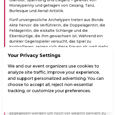
Moneypenny und getragen von Gesang, Tanz,
Burlesque und Aerial-Artistik.
Fünf unvergessliche Archetypen treten aus Bonds
Akte hervor: die Verführerin, die Doppelagentin, die
Feldagentin, die eiskalte Schlange und die
Ebenbürtige, die ihm gewachsen ist. Während ein
dunkler Gegenspieler versucht, das Spiel zu
kontrollieren, zeigen sich diese Frauen als weit mehr
als Begleiterinnen eines Mythos – sie sind die Kräfte,
Your Privacy Settings
die ihn prüften, jagten, retteten und letztlich
definierten.
We and our event organizers use cookies to
GASTRONOMIE:
analyze site traffic, improve your experience,
and support personalized advertising. You can
Bei allen Vorstellungen im Vindobona haben Sie die
choose to accept all, reject non-essential
Möglichkeit sich auch kulinarisch verwöhnen zu
tracking, or customize your preferences.
lassen! Wählen Sie vor der Veranstaltung oder in der
Pause aus unserem umfassenden Getränke- und
Speiseangebot. Essensbestellungen vor der
Manage Settings
Reject all
Accept all
Veranstaltung müssen 30 Minuten vor Beginn
abgegeben werden um noch vor Beginn serviert zu