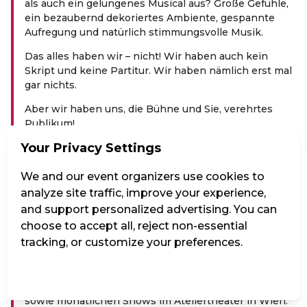
als auch ein gelungenes Musical aus? Große Gefühle,
ein bezaubernd dekoriertes Ambiente, gespannte
Aufregung und natürlich stimmungsvolle Musik.
Das alles haben wir – nicht! Wir haben auch kein
Skript und keine Partitur. Wir haben nämlich erst mal
gar nichts.
Aber wir haben uns, die Bühne und Sie, verehrtes
Publikum!
Your Privacy Settings
Und so erfinden wir einen noch nie dagewesenen,
einzigartigen Abend voller Theater, Musik und
Weihnachtswunder. Vielleicht wird’s zum Lachen,
We and our event organizers use cookies to
vielleicht auch zum Weinen – mit Sicherheit aber das
analyze site traffic, improve your experience,
weihnachtlichste Weihnachtsmusical der Stadt!
and support personalized advertising. You can
choose to accept all, reject non-essential
Salon Spontan improvisiert seit mehreren Jahren als
tracking, or customize your preferences.
einziges Improvisationstheater Ensemble in
Österreich abendfüllende Musicals mit bisherigen
Auftritten im Wr. Konzerthaus, der Wr. Staatsoper,
Manage Settings
Reject all
Accept all
Gastspielen im gesamten deutschsprachigen Raum
sowie monatlichen Shows im Ateliertheater in Wien.