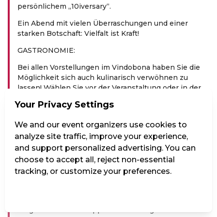
persönlichem „10iversary“.
Ein Abend mit vielen Überraschungen und einer
starken Botschaft: Vielfalt ist Kraft!
GASTRONOMIE:
Bei allen Vorstellungen im Vindobona haben Sie die
Möglichkeit sich auch kulinarisch verwöhnen zu
lassen! Wählen Sie vor der Veranstaltung oder in der
Pause aus unserem umfassenden Getränke- und
Your Privacy Settings
Speiseangebot. Essensbestellungen vor der
Veranstaltung müssen 30 Minuten vor Beginn
We and our event organizers use cookies to
abgegeben werden um noch vor Beginn serviert zu
analyze site traffic, improve your experience,
werden, danach werden sie erst in der Pause serviert.
and support personalized advertising. You can
Wir wünschen einen kulinarisch-genussvollen Abend
choose to accept all, reject non-essential
mit unvergesslichen Showmomenten!
tracking, or customize your preferences.
PREIS­KA­TE­GO­RIEN:
Manage Settings
Reject all
Accept all
KAT1: Premium-Tische. Hier sitzen Sie als Paar oder
als geschlossene Gruppe an einem eigenen Tisch im