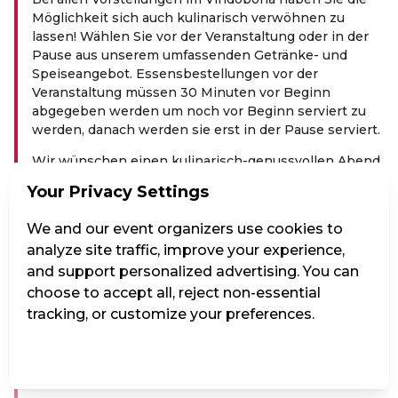
Möglichkeit sich auch kulinarisch verwöhnen zu
lassen! Wählen Sie vor der Veranstaltung oder in der
Pause aus unserem umfassenden Getränke- und
Speiseangebot. Essensbestellungen vor der
Veranstaltung müssen 30 Minuten vor Beginn
abgegeben werden um noch vor Beginn serviert zu
werden, danach werden sie erst in der Pause serviert.
Wir wünschen einen kulinarisch-genussvollen Abend
mit unvergesslichen Showmomenten!
Your Privacy Settings
PREIS­KA­TE­GO­RIEN:
We and our event organizers use cookies to
KAT1: Premium-Tische. Hier sitzen Sie als Paar oder
analyze site traffic, improve your experience,
als geschlossene Gruppe an einem eigenen Tisch im
and support personalized advertising. You can
vorderen Bereich des Saals oder in der ersten Reihe
choose to accept all, reject non-essential
des oberen Bereichs oder in einer Loge.
tracking, or customize your preferences.
KAT2: Größere Gemeinschaftstische.
Manage Settings
Reject all
Accept all
KAT3: 2‑er Tische im hinteren Bereich des Saals
(1.Reihe).