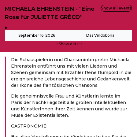
MICHAELA EHRENSTEIN - "Eine
Show all events
Rose für JULIETTE GRÉCO"
,
-
September 16, 2026
Das Vindobona
Show details
Die Schauspielerin und Chansoninterpretin Michaela
Ehrenstein entführt uns mit vielen Liedern und
Szenen gemeinsam mit Erzähler René Rumpold in die
ereignisreiche Lebensgeschichte und Gedankenwelt
der Ikone des französischen Chansons.
Die geheimnisvolle Frau und Künstlerin lernte im
Paris der Nachkriegszeit alle großen Intellektuellen
und KünstlerInnen ihrer Zeit kennen und wurde zur
Muse der Existentialisten.
GASTRONOMIE:
Bei allen Vorstellungen im Vindobona haben Sie die