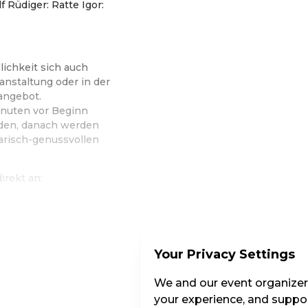
f Rüdiger: Ratte Igor:
lichkeit sich auch
anstaltung oder in der
angebot.
inuten vor Beginn
den, danach werden
narisch-genussvollen
irekt an:
Your Privacy Settings
We and our event organizers
your experience, and suppor