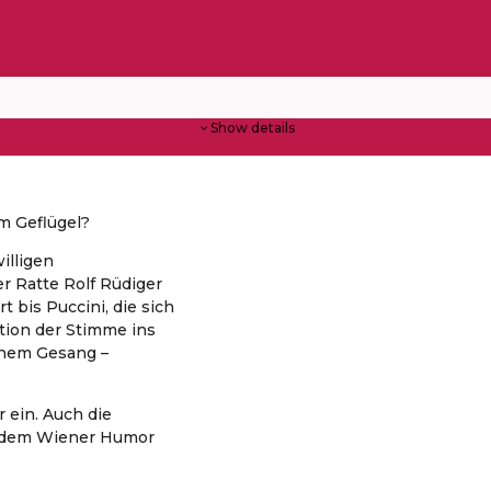
Show details
m Geflügel?
illigen
r Ratte Rolf Rüdiger
bis Puccini, die sich
tion der Stimme ins
chem Gesang –
 ein. Auch die
n dem Wiener Humor