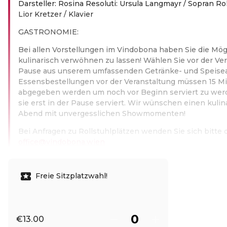
Darsteller: Rosina Resoluti: Ursula Langmayr / Sopran Rol
Lior Kretzer / Klavier
GASTRONOMIE:
Bei allen Vorstellungen im Vindobona haben Sie die Mög
kulinarisch verwöhnen zu lassen! Wählen Sie vor der Ver
Pause aus unserem umfassenden Getränke- und Speise
Essensbestellungen vor der Veranstaltung müssen 15 M
abgegeben werden um noch vor Beginn serviert zu wer
sie erst in der Pause serviert. Wir wünschen einen kuli
Abend mit unvergesslichen Showmomenten!
Bei Anfragen zu Rollstuhlplätzen wenden Sie sich bitte d
office@vindobona.wien
Read more
Freie Sitzplatzwahl!
€13.00