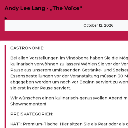
Andy Lee Lang - „The Voice“
,
-
October 12, 2026
GASTRONOMIE:
Bei allen Vorstellungen im Vindobona haben Sie die Mög
kulinarisch verwöhnen zu lassen! Wählen Sie vor der Ver
Pause aus unserem umfassenden Getränke- und Speise
Essensbestellungen vor der Veranstaltung müssen 30 M
abgegeben werden um noch vor Beginn serviert zu wer
sie erst in der Pause serviert.
Wir wünschen einen kulinarisch-genussvollen Abend mi
Showmomenten!
PREIS­KA­TE­GO­RIEN:
KAT1: Premium-Tische. Hier sitzen Sie als Paar oder al