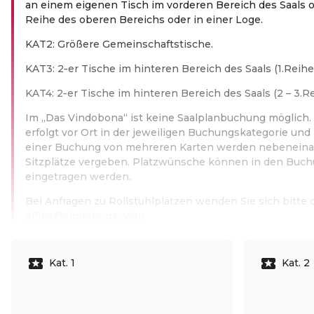
an einem eigenen Tisch im vorderen Bereich des Saals o
Reihe des oberen Bereichs oder in einer Loge.
KAT2: Größere Gemeinschaftstische.
KAT3: 2‑er Tische im hinteren Bereich des Saals (1.Reihe)
KAT4: 2‑er Tische im hinteren Bereich des Saals (2 – 3.Re
Im „Das Vindobona“ ist keine Saalplanbuchung möglich. 
erfolgt vor Ort in der jeweiligen Buchungskategorie un
einer Buchung von mehreren Karten werden nebeneina
Sitzplätze vergeben. Platzwünsche können in den Buc
eingetragen werden.
Bei Anfragen zu Rollstuhlplätzen wenden Sie sich bitte d
office@vindobona.wien
Read more
Kat. 1
Kat. 2