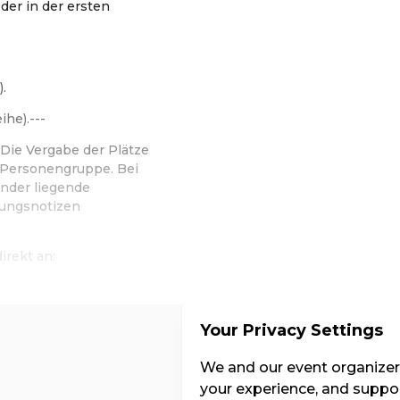
der in der ersten
.
ihe).---
Die Vergabe der Plätze
d Personengruppe. Bei
nder liegende
hungsnotizen
irekt an:
Your Privacy Settings
Kat. 3
We and our event organizers
your experience, and suppor