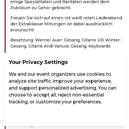
einige Spezialitäten und Raritäten werden dem
Publikum zu Gehör gebracht.
Freuen Sie sich auf einen rot weiß roten Liederabend
der Extraklasse! Mitsingen ist dabei ausdrücklich
erwünscht!
Besetzung: Werner Auer: Gesang, Gitarre Ulli Winter:
Gesang, Gitarre Andi Vanura: Gesang, Keyboards
GASTRONOMIE:
Your Privacy Settings
Bei allen Vorstellungen im Vindobona haben Sie die
Möglichkeit sich auch kulinarisch verwöhnen zu
We and our event organizers use cookies to
lassen! Wählen Sie vor der Veranstaltung oder in der
analyze site traffic, improve your experience,
Pause aus unserem umfassenden Getränke- und
and support personalized advertising. You can
Speiseangebot. Essensbestellungen vor der
choose to accept all, reject non-essential
Veranstaltung müssen 30 Minuten vor Beginn
tracking, or customize your preferences.
abgegeben werden um noch vor Beginn serviert zu
werden, danach werden sie erst in der Pause serviert.
Manage Settings
Reject all
Accept all
Wir wünschen einen kulinarisch-genussvollen Abend
mit unvergesslichen Showmomenten!