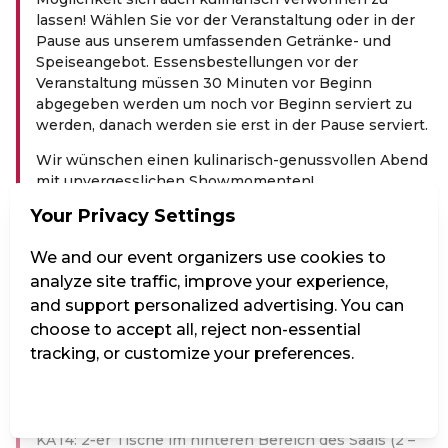
lassen! Wählen Sie vor der Veranstaltung oder in der
Pause aus unserem umfassenden Getränke- und
Speiseangebot. Essensbestellungen vor der
Veranstaltung müssen 30 Minuten vor Beginn
abgegeben werden um noch vor Beginn serviert zu
werden, danach werden sie erst in der Pause serviert.
Wir wünschen einen kulinarisch-genussvollen Abend
mit unvergesslichen Showmomenten!
Your Privacy Settings
PREIS­KA­TE­GO­RIEN:
KAT1: Premium-Tische. Hier sitzen Sie als Paar oder
We and our event organizers use cookies to
als geschlossene Gruppe an einem eigenen Tisch im
analyze site traffic, improve your experience,
vorderen Bereich des Saals oder in der ersten Reihe
and support personalized advertising. You can
des oberen Bereichs oder in einer Loge.
choose to accept all, reject non-essential
KAT2: Größere Gemeinschaftstische.
tracking, or customize your preferences.
KAT3: 2‑er Tische im hinteren Bereich des Saals
Manage Settings
Reject all
Accept all
(1.Reihe).
KAT4: 2‑er Tische im hinteren Bereich des Saals (2 –