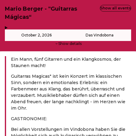
Mario Berger - "Guitarras
Show all events
Mágicas“
,
-
October 2, 2026
Das Vindobona
Show details
Ein Mann, fünf Gitarren und ein Klangkosmos, der
Staunen macht!
Guitarras Magicas" ist kein Konzert im klassischen
Sinn, sondern ein emotionales Erlebnis: ein
Farbenmeer aus Klang, das berührt, überrascht und
verzaubert. Musikliebhaber dürfen sich auf einen
Abend freuen, der lange nachklingt - im Herzen wie
im Ohr.
GASTRONOMIE:
Bei allen Vorstellungen im Vindobona haben Sie die
Möglichkeit sich auch kulinarisch verwöhnen zu