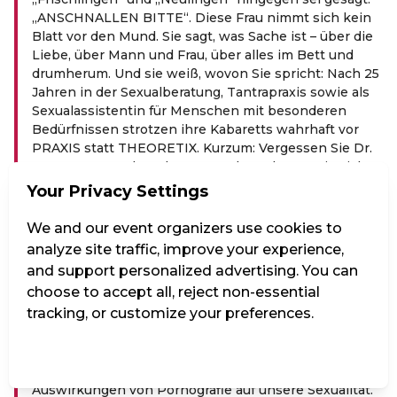
„ANSCHNALLEN BITTE“. Diese Frau nimmt sich kein
Blatt vor den Mund. Sie sagt, was Sache ist – über die
Liebe, über Mann und Frau, über alles im Bett und
drumherum. Und sie weiß, wovon Sie spricht: Nach 25
Jahren in der Sexualberatung, Tantrapraxis sowie als
Sexualassistentin für Menschen mit besonderen
Bedürfnissen strotzen ihre Kabaretts wahrhaft vor
PRAXIS statt THEORETIX. Kurzum: Vergessen Sie Dr.
Sommer, YouTube oder PornHub – schauen Sie sich
BALLDINI an und Sie wissen WIRKLICH, wie’s geht.
Your Privacy Settings
Das Abgangsprogramm: Höhepunkte Mit
„Höhepunkte“ vereint Balldini das Lustigste und
We and our event organizers use cookies to
Spannendste aus acht Kabarettprogrammen: alles,
analyze site traffic, improve your experience,
was Sie schon immer über die angeblich schönste
and support personalized advertising. You can
Sache der Welt wissen wollten. Sie erklärt die Dos and
choose to accept all, reject non-essential
Don’ts im Schlafzimmer ebenso wie Vorlieben und
tracking, or customize your preferences.
Neigungen, die das menschliche Dasein bereichern.
Sie gibt Beziehungstipps für den Alltag und erzählt
Anekdoten aus ihrer Praxis. Sie beantwortet geheime
Manage Settings
Reject all
Accept all
Fragen, klärt Mythen auf oder spricht über die
Auswirkungen von Pornografie auf unsere Sexualität.