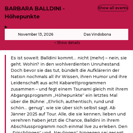
BARBARA BALLDINI -
Show all events
Höhepunkte
,
-
November 13, 2026
Das Vindobona
Show details
Es ist soweit: Balldini kommt… nicht (mehr) – nein, sie
geht. Wohin? in den wohlverdienten Unruhestand.
Doch bevor sie das tut, bündelt die Aufklärerin der
Nation nochmals all ihr Wissen, ihren Humor und ihre
Leidenschaft aus acht Kabarettprogrammen
zusammen – und fegt einem Tsunami gleich mit ihrem
Abgangsprogramm „Höhepunkte“ ein letztes Mal
über die Bühne: „Ehrlich, authentisch, rund und
schön… genug“, wie sie über sich selbst sagt. Ab
Jänner 2025 auf Tour. Alle, die sie kennen, lieben und
verehren haben jetzt die Chance, Balldini in ihrem
Abschlussprogramm noch einmal live zu erleben. Den
„Frischlingen“ und „Neulingen“ hingegen sei gesagt: