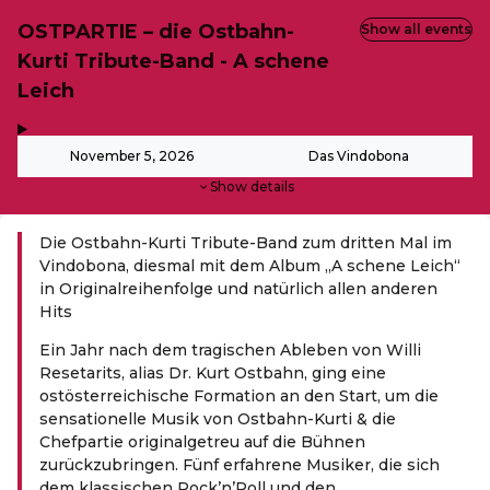
OSTPARTIE – die Ostbahn-
Show all events
Kurti Tribute-Band - A schene
Leich
,
-
November 5, 2026
Das Vindobona
Show details
Die Ostbahn-Kurti Tribute-Band zum dritten Mal im
Vindobona, diesmal mit dem Album „A schene Leich“
in Originalreihenfolge und natürlich allen anderen
Hits
Ein Jahr nach dem tragischen Ableben von Willi
Resetarits, alias Dr. Kurt Ostbahn, ging eine
ostösterreichische Formation an den Start, um die
sensationelle Musik von Ostbahn-Kurti & die
Chefpartie originalgetreu auf die Bühnen
zurückzubringen. Fünf erfahrene Musiker, die sich
dem klassischen Rock’n’Roll und den