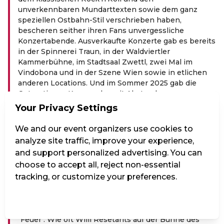
unverkennbaren Mundarttexten sowie dem ganz
speziellen Ostbahn-Stil verschrieben haben,
bescheren seither ihren Fans unvergessliche
Konzertabende. Ausverkaufte Konzerte gab es bereits
in der Spinnerei Traun, in der Waldviertler
Kammerbühne, im Stadtsaal Zwettl, zwei Mal im
Vindobona und in der Szene Wien sowie in etlichen
anderen Locations. Und im Sommer 2025 gab die
Ostpartie vor Kurzem das mit Abstand
außergewöhnlichste Konzert in ihrer bisherigen
Your Privacy Settings
Karriere... Denn da war sie vor rund 5000
Besucherinnen und Besuchern Ende August auf der
We and our event organizers use cookies to
Bühne bei "Nachklang" am Wiener Zentralfriedhof zu
analyze site traffic, improve your experience,
erleben, direkt neben den Ehrengräbern, wo auch
and support personalized advertising. You can
Willi Resetarits seine letzte Ruhestätte gefunden hat.
choose to accept all, reject non-essential
Die Ostpartie bestritt das große rund einstündige
tracking, or customize your preferences.
Finale des Abends und musste mehrere Zugaben
geben, unter Anderem gemeinsam mit den Jungen
Tenören das an diesem Ort obligate Kultlied "Es lebe
Manage Settings
Reject all
Accept all
der Zentralfriedhof" von Wolfgang Ambros und
"Feuer". Wie oft Willi Resetarits auf der Bühne des