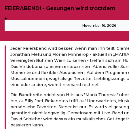
FEIERABEND! - Gesungen wird trotzdem
,
-
November 16, 2026
Jeder Feierabend wird besser, wenn man ihn teilt. Clem
Jonathan Metu und Florian Minnerop - aktuell in „MARI
Vereinigten Bühnen Wien zu sehen - treffen sich am 1
Das Vindobona zu einem entspannten Abend voller Son
Momente und flexibler Absprachen. Auf dem Programm 
Musicalnummern, waghalsige Terzette, Lieblingssongs un
eine oder andere, womit niemand rechnet.
Die Bandbreite reicht von Hits aus "Maria Theresia" über
hin zu Billy Joel. Bekanntes trifft auf Unerwartetes, Musi
persönliche Favoriten. Sicher ist nur: Es wird viel gesung
garantiert nicht langweilig. Gemeinsam mit Live-Band un
David Schieber wird daraus ein musikalisches Get-togeth
passieren kann.