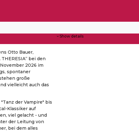
Show details
ens Otto Bauer,
A THERESIA“ bei den
6. November 2026 im
gs, spontaner
stehen große
d vielleicht auch das
 "Tanz der Vampire" bis
cal-Klassiker auf
en, viel gelacht - und
ter der Leitung von
er, bei dem alles