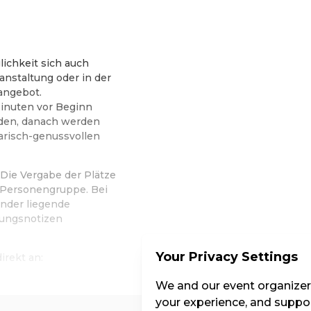
lichkeit sich auch
anstaltung oder in der
angebot.
inuten vor Beginn
den, danach werden
narisch-genussvollen
Die Vergabe der Plätze
d Personengruppe. Bei
nder liegende
hungsnotizen
Your Privacy Settings
irekt an:
We and our event organizers
your experience, and suppor