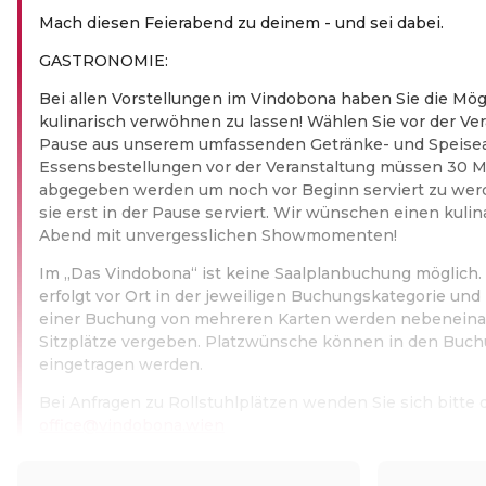
Mach diesen Feierabend zu deinem - und sei dabei.
GASTRONOMIE:
Bei allen Vorstellungen im Vindobona haben Sie die Mög
kulinarisch verwöhnen zu lassen! Wählen Sie vor der Ver
Pause aus unserem umfassenden Getränke- und Speise
Essensbestellungen vor der Veranstaltung müssen 30 M
abgegeben werden um noch vor Beginn serviert zu wer
sie erst in der Pause serviert. Wir wünschen einen kuli
Abend mit unvergesslichen Showmomenten!
Im „Das Vindobona“ ist keine Saalplanbuchung möglich. 
erfolgt vor Ort in der jeweiligen Buchungskategorie un
einer Buchung von mehreren Karten werden nebeneina
Sitzplätze vergeben. Platzwünsche können in den Buc
eingetragen werden.
Bei Anfragen zu Rollstuhlplätzen wenden Sie sich bitte d
office@vindobona.wien
Read more