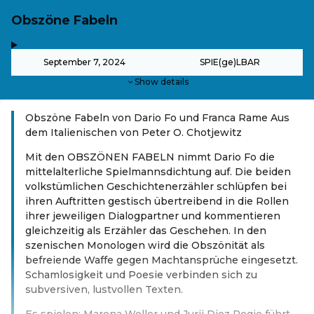
Obszöne Fabeln
,
-
September 7, 2024
SPIE(ge)LBAR
Show details
Obszöne Fabeln von Dario Fo und Franca Rame Aus
dem Italienischen von Peter O. Chotjewitz
Mit den OBSZÖNEN FABELN nimmt Dario Fo die
mittelalterliche Spielmannsdichtung auf. Die beiden
volkstümlichen Geschichtenerzähler schlüpfen bei
ihren Auftritten gestisch übertreibend in die Rollen
ihrer jeweiligen Dialogpartner und kommentieren
gleichzeitig als Erzähler das Geschehen. In den
szenischen Monologen wird die Obszönität als
befreiende Waffe gegen Machtansprüche eingesetzt.
Schamlosigkeit und Poesie verbinden sich zu
subversiven, lustvollen Texten.
Es spielen: Marena Weller und Jurij Diez Regie führt