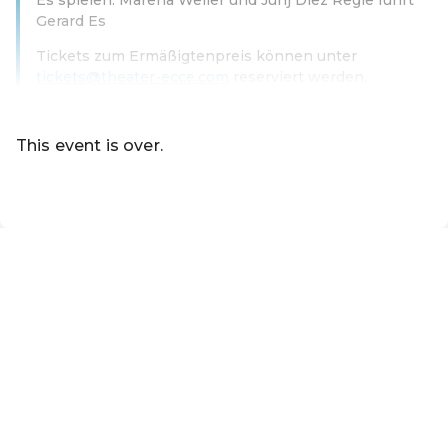
Gerard Es
Tickets zum Ermäßigtenpreis können unter
tickets@theater-ecce.com
reserviert werden.
Read more
This event is over.
EN ·
English