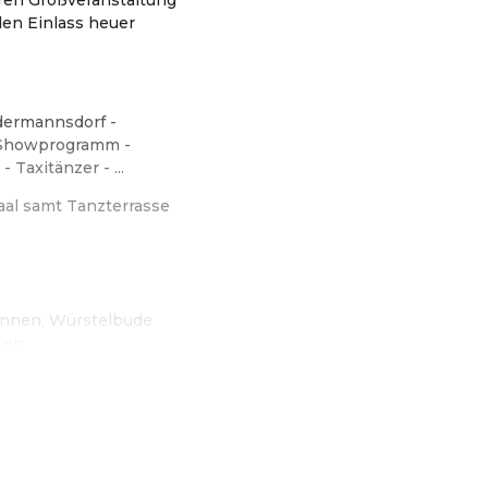
en Einlass heuer
dermannsdorf -
 Showprogramm -
 Taxitänzer - ...
aal samt Tanzterrasse
runnen, Würstelbude
ten