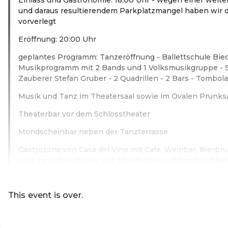
und daraus resultierendem Parkplatzmangel haben wir d
vorverlegt
Eröffnung: 20:00 Uhr
geplantes Programm: Tanzeröffnung - Ballettschule Bie
Musikprogramm mit 2 Bands und 1 Volksmusikgruppe -
Zauberer Stefan Gruber - 2 Quadrillen - 2 Bars - Tombola -
Musik und Tanz im Theatersaal sowie im Ovalen Prunks
Theaterbar vor dem Schlosstheater
Mondscheinbar neben der Tanzterrasse
Gastrozone von Casa del Vino mit Cafe, Weinbar, Bierb
usw. zwischen Küche und Theaterfoyer - Sitzmöglichkei
Read more
This event is over.
EN ·
English