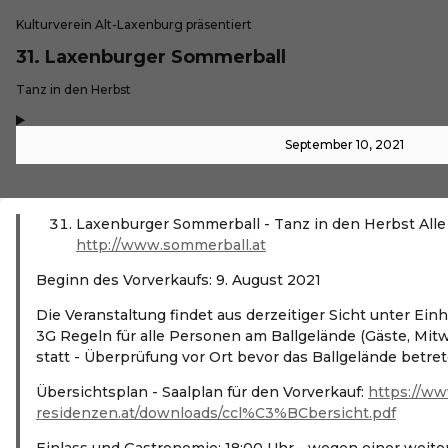
Kulturverein Alt-Laxenburg präsentiert
31. Laxenburger Sommerball
-
Tanz in den Herbst
,
-
September 10, 2021
Laxenburger Sommerball - Tanz in den Herbst Alle 
http://www.sommerball.at
Beginn des Vorverkaufs: 9. August 2021
Die Veranstaltung findet aus derzeitiger Sicht unter Ei
3G Regeln für alle Personen am Ballgelände (Gäste, Mit
statt - Überprüfung vor Ort bevor das Ballgelände betret
Übersichtsplan - Saalplan für den Vorverkauf:
https://ww
residenzen.at/downloads/ccl%C3%BCbersicht.pdf
Einlass und Gastronomie: 18:00 Uhr - wegen einer weit