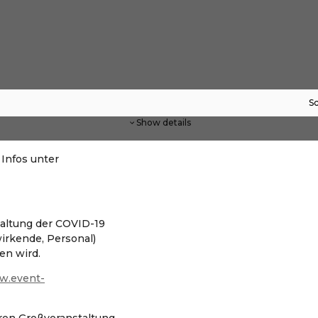
Sc
Show details
Infos unter
nhaltung der COVID-19
wirkende, Personal)
en wird.
w.event-
eren Großveranstaltung