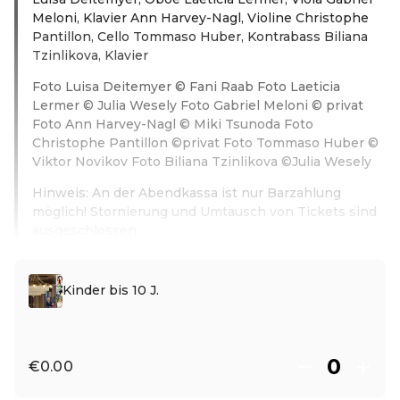
Meloni, Klavier Ann Harvey-Nagl, Violine Christophe
Pantillon, Cello Tommaso Huber, Kontrabass Biliana
Tzinlikova, Klavier
Foto Luisa Deitemyer © Fani Raab Foto Laeticia
Lermer © Julia Wesely Foto Gabriel Meloni © privat
Foto Ann Harvey-Nagl © Miki Tsunoda Foto
Christophe Pantillon ©privat Foto Tommaso Huber ©
Viktor Novikov Foto Biliana Tzinlikova ©Julia Wesely
Hinweis: An der Abendkassa ist nur Barzahlung
möglich! Stornierung und Umtausch von Tickets sind
ausgeschlossen.
Read more
Kinder bis 10 J.
€0.00