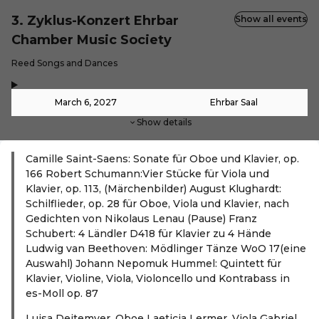
3. Zyklus-Konzert Ehrbar
Show all events
Chamber Music Society
-
Reed Songs and Dances
,
-
March 6, 2027
Ehrbar Saal
Show details
Camille Saint-Saens: Sonate für Oboe und Klavier, op.
166 Robert Schumann:Vier Stücke für Viola und
Klavier, op. 113, (Märchenbilder) August Klughardt:
Schilflieder, op. 28 für Oboe, Viola und Klavier, nach
Gedichten von Nikolaus Lenau (Pause) Franz
Schubert: 4 Ländler D418 für Klavier zu 4 Hände
Ludwig van Beethoven: Mödlinger Tänze WoO 17(eine
Auswahl) Johann Nepomuk Hummel: Quintett für
Klavier, Violine, Viola, Violoncello und Kontrabass in
es-Moll op. 87
Luisa Deitemyer, Oboe Laeticia Lermer, Viola Gabriel