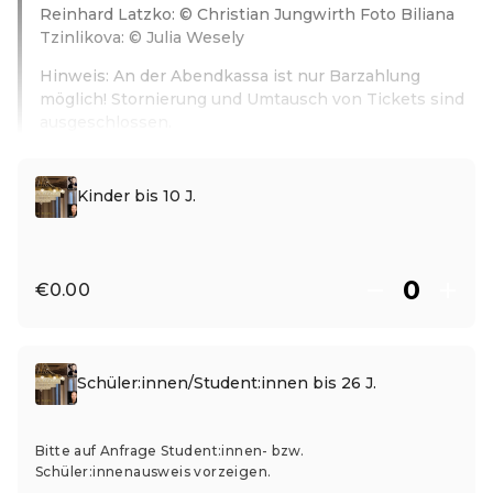
Reinhard Latzko: © Christian Jungwirth Foto Biliana
Tzinlikova: © Julia Wesely
Hinweis: An der Abendkassa ist nur Barzahlung
möglich! Stornierung und Umtausch von Tickets sind
ausgeschlossen.
Read more
Kinder bis 10 J.
€0.00
Schüler:innen/Student:innen bis 26 J.
Bitte auf Anfrage Student:innen- bzw.
Schüler:innenausweis vorzeigen.