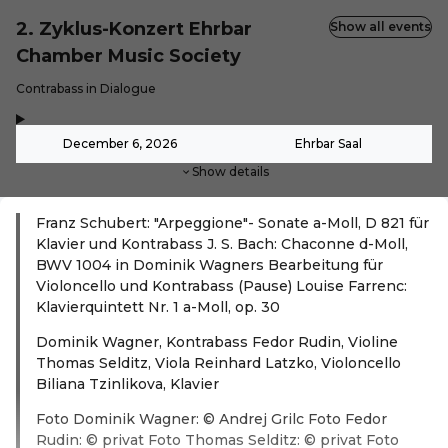
2. Zyklus-Konzert Ehrbar
Show all events
Chamber Music Society
-
Contrabass in Dialogue
,
-
December 6, 2026
Ehrbar Saal
Show details
Franz Schubert: "Arpeggione"- Sonate a-Moll, D 821 für
Klavier und Kontrabass J. S. Bach: Chaconne d-Moll,
BWV 1004 in Dominik Wagners Bearbeitung für
Violoncello und Kontrabass (Pause) Louise Farrenc:
Klavierquintett Nr. 1 a-Moll, op. 30
Dominik Wagner, Kontrabass Fedor Rudin, Violine
Thomas Selditz, Viola Reinhard Latzko, Violoncello
Biliana Tzinlikova, Klavier
Foto Dominik Wagner: © Andrej Grilc Foto Fedor
Rudin: © privat Foto Thomas Selditz: © privat Foto